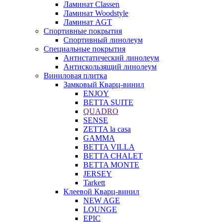
Ламинат Classen
Ламинат Woodstyle
Ламинат AGT
Спортивные покрытия
Спортивный линолеум
Специальные покрытия
Антистатический линолеум
Антискользящий линолеум
Виниловая плитка
Замковый Кварц-винил
ENJOY
BETTA SUITE
QUADRO
SENSE
ZETTA la casa
GAMMA
BETTA VILLA
BETTA CHALET
BETTA MONTE
JERSEY
Tarkett
Клеевой Кварц-винил
NEW AGE
LOUNGE
EPIC