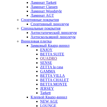
Ламинат Tarkett
Ламинат Classen
Ламинат Woodstyle
Ламинат AGT
Спортивные покрытия
Спортивный линолеум
Специальные покрытия
Антистатический линолеум
Антискользящий линолеум
Виниловая плитка
Замковый Кварц-винил
ENJOY
BETTA SUITE
QUADRO
SENSE
ZETTA la casa
GAMMA
BETTA VILLA
BETTA CHALET
BETTA MONTE
JERSEY
Tarkett
Клеевой Кварц-винил
NEW AGE
LOUNGE