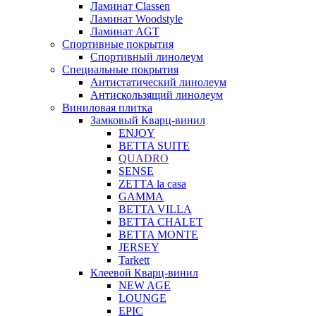
Ламинат Classen
Ламинат Woodstyle
Ламинат AGT
Спортивные покрытия
Спортивный линолеум
Специальные покрытия
Антистатический линолеум
Антискользящий линолеум
Виниловая плитка
Замковый Кварц-винил
ENJOY
BETTA SUITE
QUADRO
SENSE
ZETTA la casa
GAMMA
BETTA VILLA
BETTA CHALET
BETTA MONTE
JERSEY
Tarkett
Клеевой Кварц-винил
NEW AGE
LOUNGE
EPIC