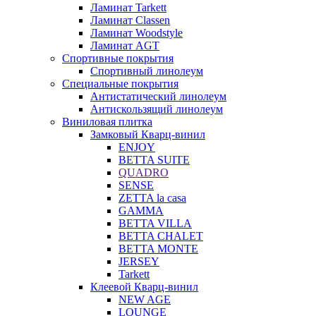
Ламинат Tarkett
Ламинат Classen
Ламинат Woodstyle
Ламинат AGT
Спортивные покрытия
Спортивный линолеум
Специальные покрытия
Антистатический линолеум
Антискользящий линолеум
Виниловая плитка
Замковый Кварц-винил
ENJOY
BETTA SUITE
QUADRO
SENSE
ZETTA la casa
GAMMA
BETTA VILLA
BETTA CHALET
BETTA MONTE
JERSEY
Tarkett
Клеевой Кварц-винил
NEW AGE
LOUNGE