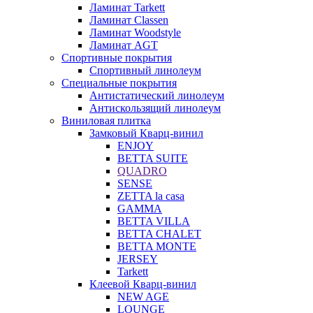
Ламинат Tarkett
Ламинат Classen
Ламинат Woodstyle
Ламинат AGT
Спортивные покрытия
Спортивный линолеум
Специальные покрытия
Антистатический линолеум
Антискользящий линолеум
Виниловая плитка
Замковый Кварц-винил
ENJOY
BETTA SUITE
QUADRO
SENSE
ZETTA la casa
GAMMA
BETTA VILLA
BETTA CHALET
BETTA MONTE
JERSEY
Tarkett
Клеевой Кварц-винил
NEW AGE
LOUNGE