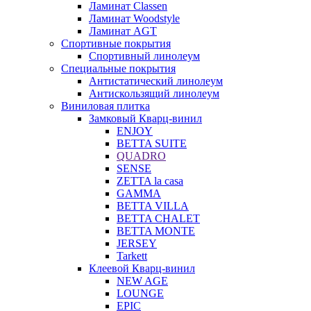
Ламинат Classen
Ламинат Woodstyle
Ламинат AGT
Спортивные покрытия
Спортивный линолеум
Специальные покрытия
Антистатический линолеум
Антискользящий линолеум
Виниловая плитка
Замковый Кварц-винил
ENJOY
BETTA SUITE
QUADRO
SENSE
ZETTA la casa
GAMMA
BETTA VILLA
BETTA CHALET
BETTA MONTE
JERSEY
Tarkett
Клеевой Кварц-винил
NEW AGE
LOUNGE
EPIC