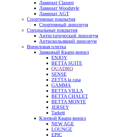
Ламинат Classen
Ламинат Woodstyle
Ламинат AGT
Спортивные покрытия
Спортивный линолеум
Специальные покрытия
Антистатический линолеум
Антискользящий линолеум
Виниловая плитка
Замковый Кварц-винил
ENJOY
BETTA SUITE
QUADRO
SENSE
ZETTA la casa
GAMMA
BETTA VILLA
BETTA CHALET
BETTA MONTE
JERSEY
Tarkett
Клеевой Кварц-винил
NEW AGE
LOUNGE
EPIC