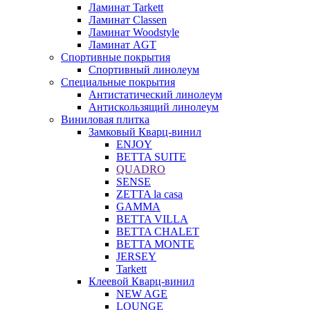
Ламинат Tarkett
Ламинат Classen
Ламинат Woodstyle
Ламинат AGT
Спортивные покрытия
Спортивный линолеум
Специальные покрытия
Антистатический линолеум
Антискользящий линолеум
Виниловая плитка
Замковый Кварц-винил
ENJOY
BETTA SUITE
QUADRO
SENSE
ZETTA la casa
GAMMA
BETTA VILLA
BETTA CHALET
BETTA MONTE
JERSEY
Tarkett
Клеевой Кварц-винил
NEW AGE
LOUNGE